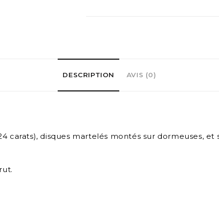
DESCRIPTION
AVIS (0)
 (24 carats), disques martelés montés sur dormeuses, et
rut.