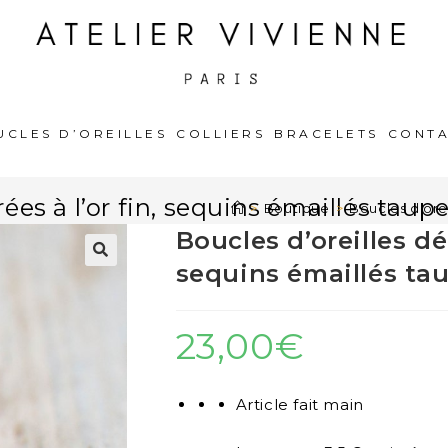
UCLES D’OREILLES
COLLIERS
BRACELETS
CONT
rées à l’or fin, sequins émaillés taup
>
Boutique
>
Boucles d’orei
Boucles d’oreilles dél
sequins émaillés ta
🔍
23,00
€
Article fait main