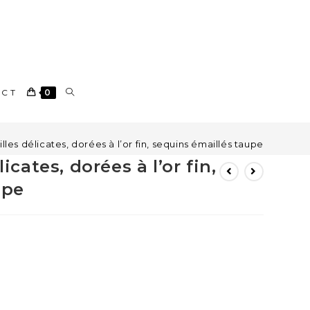
ACT
0
e
lles délicates, dorées à l’or fin, sequins émaillés taupe
icates, dorées à l’or fin,
upe