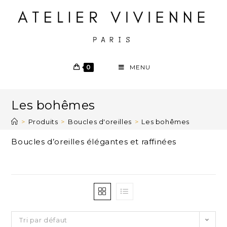
0
MENU
Les bohêmes
>
Produits
>
Boucles d'oreilles
>
Les bohêmes
Boucles d’oreilles élégantes et raffinées
Tri par défaut