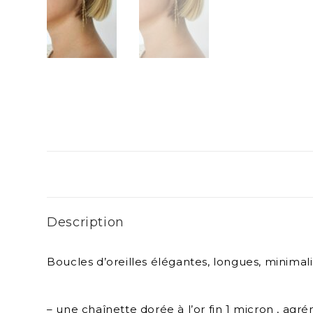
Description
Boucles d’oreilles élégantes, longues, minimal
– une chaînette dorée à l’or fin 1 micron , ag