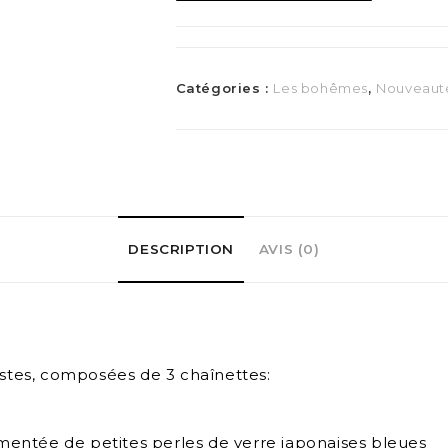
Catégories :
Les bohêmes
,
Nouveaut
DESCRIPTION
AVIS (0)
istes, composées de 3 chaînettes:
rémentée de petites perles de verre japonaises bleues