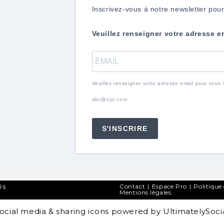
Inscrivez-vous à notre newsletter pour
Veuillez renseigner votre adresse e
Veuillez renseigner votre adresse email pour vous in
abc@xyz.com
S'INSCRIRE
és
Contact
Espace Pro
Politique 
Mentions légales
ocial media & sharing icons powered by
UltimatelySoci