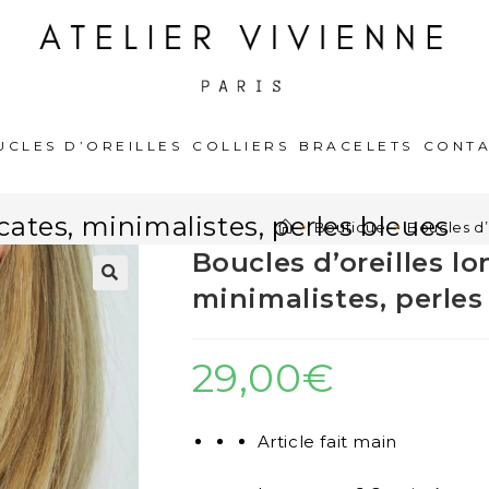
UCLES D’OREILLES
COLLIERS
BRACELETS
CONT
icates, minimalistes, perles bleues
>
Boutique
>
Boucles d’
Boucles d’oreilles lo
minimalistes, perles
🔍
29,00
€
Article fait main