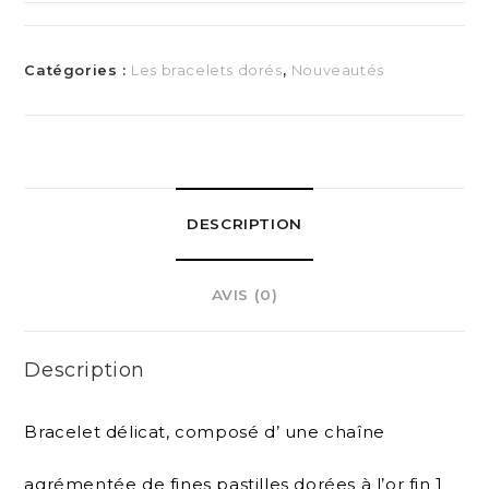
Catégories :
Les bracelets dorés
,
Nouveautés
DESCRIPTION
AVIS (0)
Description
Bracelet délicat, composé d’ une chaîne
agrémentée de fines pastilles dorées à l’or fin 1