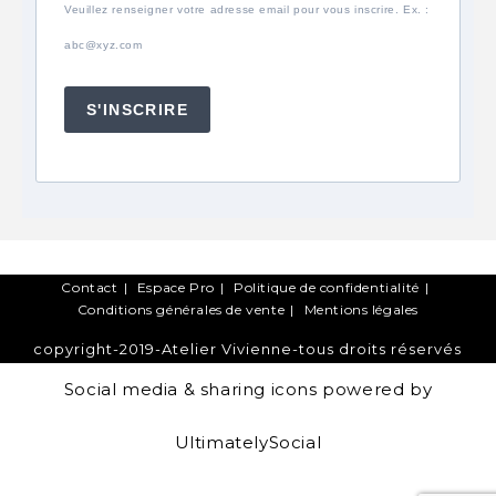
Veuillez renseigner votre adresse email pour vous inscrire. Ex. :
abc@xyz.com
S'INSCRIRE
Contact
Espace Pro
Politique de confidentialité
Conditions générales de vente
Mentions légales
copyright-2019-Atelier Vivienne-tous droits réservés
Social media & sharing icons powered by
UltimatelySocial